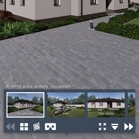
90 nm - 3 szoba, keskeny - Kocsibeálló
Kocsibeálló
Kert
Ház oldala